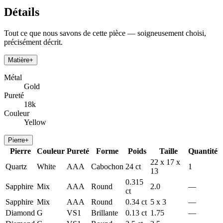
Détails
Tout ce que nous savons de cette pièce — soigneusement choisi,
précisément décrit.
Matière
+
Métal
Gold
Pureté
18k
Couleur
Yellow
Pierre
+
Pierre
Couleur
Pureté
Forme
Poids
Taille
Quantité
22 x 17 x
Quartz
White
AAA
Cabochon
24 ct
1
13
0.315
Sapphire
Mix
AAA
Round
2.0
—
ct
Sapphire
Mix
AAA
Round
0.34 ct
5 x 3
—
Diamond
G
VS1
Brillante
0.13 ct
1.75
—