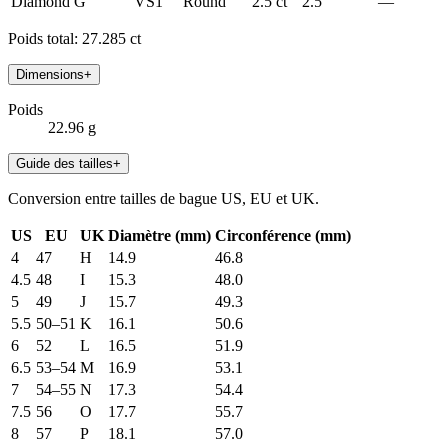
Diamond
G
VS1
Round
2.5 ct
2.5
—
Poids total
:
27.285
ct
Dimensions
+
Poids
22.96 g
Guide des tailles
+
Conversion entre tailles de bague US, EU et UK.
US
EU
UK
Diamètre (mm)
Circonférence (mm)
4
47
H
14.9
46.8
4.5
48
I
15.3
48.0
5
49
J
15.7
49.3
5.5
50–51
K
16.1
50.6
6
52
L
16.5
51.9
6.5
53–54
M
16.9
53.1
7
54–55
N
17.3
54.4
7.5
56
O
17.7
55.7
8
57
P
18.1
57.0