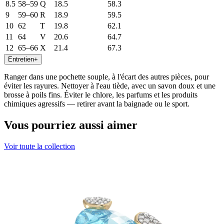
8.5
58–59
Q
18.5
58.3
9
59–60
R
18.9
59.5
10
62
T
19.8
62.1
11
64
V
20.6
64.7
12
65–66
X
21.4
67.3
Entretien
+
Ranger dans une pochette souple, à l'écart des autres pièces, pour
éviter les rayures. Nettoyer à l'eau tiède, avec un savon doux et une
brosse à poils fins. Éviter le chlore, les parfums et les produits
chimiques agressifs — retirer avant la baignade ou le sport.
Vous pourriez aussi aimer
Voir toute la collection