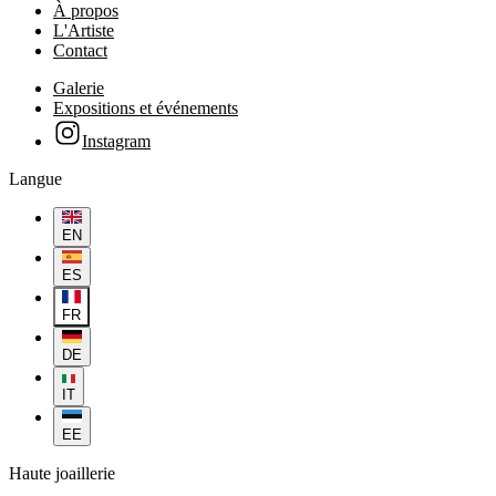
À propos
L'Artiste
Contact
Galerie
Expositions et événements
Instagram
Langue
EN
ES
FR
DE
IT
EE
Haute joaillerie